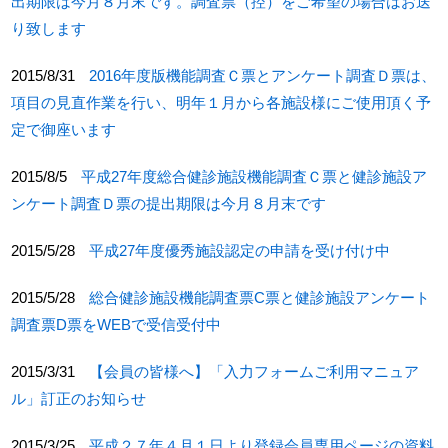
出期限は今月８月末です。調査票（控）をご希望の場合はお送
り致します
2015/8/31
2016年度版機能調査Ｃ票とアンケート調査Ｄ票は、
項目の見直作業を行い、明年１月から各施設様にご使用頂く予
定で御座います
2015/8/5
平成27年度総合健診施設機能調査Ｃ票と健診施設ア
ンケート調査Ｄ票の提出期限は今月８月末です
2015/5/28
平成27年度優秀施設認定の申請を受け付け中
2015/5/28
総合健診施設機能調査票C票と健診施設アンケート
調査票D票をWEBで受信受付中
2015/3/31
【会員の皆様へ】「入力フォームご利用マニュア
ル」訂正のお知らせ
2015/3/25
平成２７年４月１日より登録会員専用ページの資料