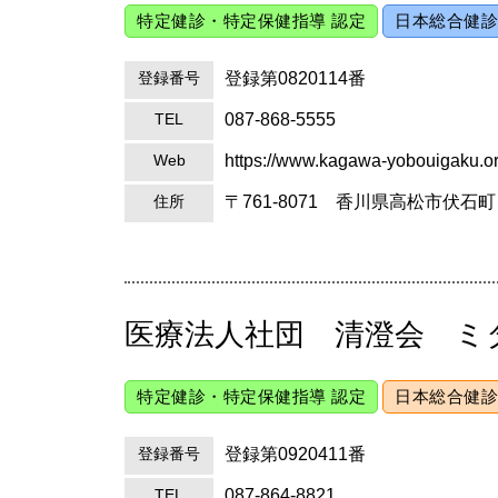
特定健診・特定保健指導 認定
日本総合健診
登録第0820114番
登録番号
087-868-5555
TEL
https://www.kagawa-yobouigaku.or
Web
〒761-8071 香川県高松市伏
住所
医療法人社団 清澄会 ミ
特定健診・特定保健指導 認定
日本総合健診
登録第0920411番
登録番号
087-864-8821
TEL