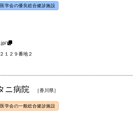
医学会の優良総合健診施設
.jp/
石町２１２９番地２
タニ病院
［香川県］
医学会の一般総合健診施設