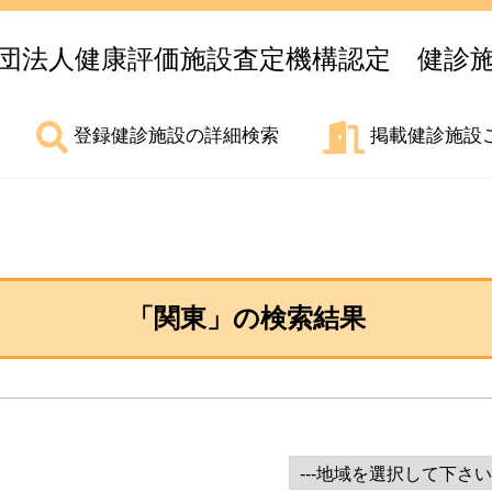
団法人健康評価施設査定機構認定 健診
登録健診施設の詳細検索
掲載健診施設
「
関東
」の検索結果