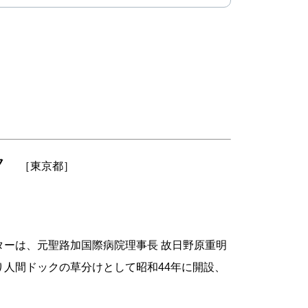
ク
［東京都］
ターは、元聖路加国際病院理事長 故日野原重明
り人間ドックの草分けとして昭和44年に開設、