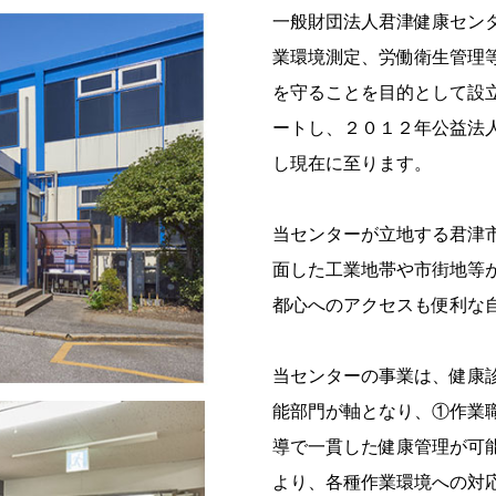
一般財団法人君津健康セン
業環境測定、労働衛生管理
を守ることを目的として設
ートし、２０１２年公益法
し現在に至ります。
当センターが立地する君津
面した工業地帯や市街地等
都心へのアクセスも便利な
当センターの事業は、健康
能部門が軸となり、①作業
導で一貫した健康管理が可
より、各種作業環境への対