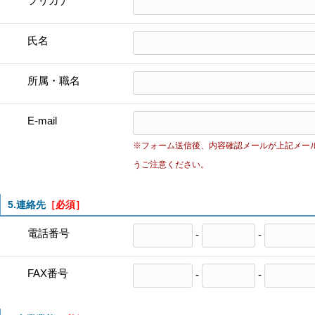
フリガナ
氏名
所属・職名
E-mail
※フォーム送信後、内容確認メールが上記メー
うご注意ください。
5.連絡先
［必須］
電話番号
-
-
FAX番号
-
-