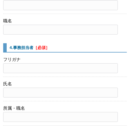
職名
4.事務担当者
［必須］
フリガナ
氏名
所属・職名