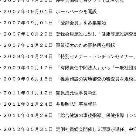
・２００７年０７月２５日
厚生労働省記者クラブで記者会見
・２００７年０９月０１日
ホームページを開設
・２００７年０９月０１日
「登録会員」を募集開始
・２００７年１０月２９日
登録会員施設に対し「健康等施設調査
・２００７年１１月２６日
事業拡大のため事務所を移転
・２００９年０１月２４日
「特別セミナー・ランチョンセミナー
・２００９年０２月１７日
「有限責任中間法人」から「一般社団
・２００９年０６月１５日
「推薦施設の実地審査の審査員を規模
・２０１１年０１月１２日
開原成允理事長急逝
・２０１１年０１月２４日
井形昭弘理事長就任
・２０１１年０１月２８日
「総合健診の事後指導、保健指導（シ
・２０１２年０５月３１日
定例社員総会開催し３理事が退任、中